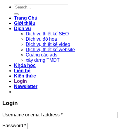
Search
for:
Trang Chủ
Giới thiệu
Dịch vụ
Dịch vụ thiết kế SEO
Dịch vụ đồ hoạ
Dịch vụ thiết kế video
Dịch vụ thiết kế website
Quảng cáo ads
xây dựng TMDT
Khóa học
Liên hệ
Kiến thức
Login
Newsletter
Login
Required
Username or email address
*
Required
Password
*