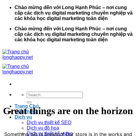
Bỏ
Chào mừng đến với Long Hạnh Phúc – nơi cung
qua
cấp các dịch vụ digital marketing chuyên nghiệp và
nội
các khóa học digital marketing toàn diện
dung
Chào mừng đến với Long Hạnh Phúc – nơi cung
cấp các dịch vụ digital marketing chuyên nghiệp và
các khóa học digital marketing toàn diện
Search
for:
Trang Chủ
Great things are on the horizon
Giới thiệu
Dịch vụ
Dịch vụ thiết kế SEO
Dịch vụ đồ hoạ
Dịch vụ thiết kế video
Something big is brewing! Our store is in the works and