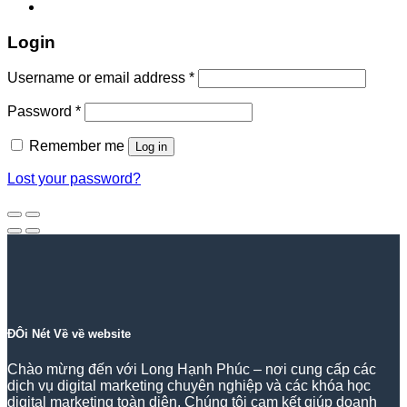
Login
Required
Username or email address
*
Required
Password
*
Remember me
Log in
Lost your password?
ĐÔi Nét Về về website
Chào mừng đến với Long Hạnh Phúc – nơi cung cấp các
dịch vụ digital marketing chuyên nghiệp và các khóa học
digital marketing toàn diện. Chúng tôi cam kết giúp doanh