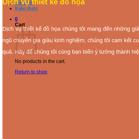
Dịch vụ thiết kế đồ họa
Liên hệ
Kiến thức
0
Cart
Dịch vụ thiết kế đồ họa chúng tôi mang đến những gi
ngũ chuyên gia giàu kinh nghiệm, chúng tôi cam kết c
quả. Hãy để chúng tôi cùng bạn biến ý tưởng thành hiệ
No products in the cart.
Return to shop