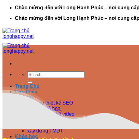
Bỏ
Chào mừng đến với Long Hạnh Phúc – nơi cung cấp cá
qua
Chào mừng đến với Long Hạnh Phúc – nơi cung cấp cá
nội
dung
Search
for:
Trang Chủ
Giới thiệu
Dịch vụ
Dịch vụ thiết kế SEO
Dịch vụ đồ hoạ
Dịch vụ thiết kế video
Dịch vụ thiết kế website
Quảng cáo ads
xây dựng TMDT
Khóa học