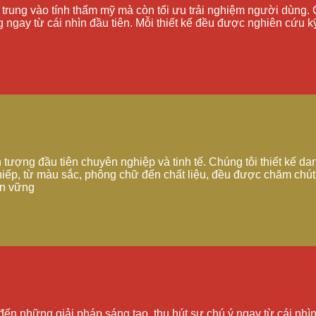
p trung vào tính thẩm mỹ mà còn tối ưu trải nghiệm người dùng.
 ngay từ cái nhìn đầu tiên. Mỗi thiết kế đều được nghiên cứu 
n tượng đầu tiên chuyên nghiệp và tinh tế. Chúng tôi thiết kế d
thiếp, từ màu sắc, phông chữ đến chất liệu, đều được chăm chú
ền vững
n những giải pháp sáng tạo, thu hút sự chú ý ngay từ cái nhìn 