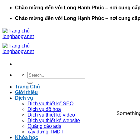
Bỏ
Chào mừng đến với Long Hạnh Phúc – nơi cung cấp cá
qua
Chào mừng đến với Long Hạnh Phúc – nơi cung cấp cá
nội
dung
Search
for:
Trang Chủ
Giới thiệu
Dịch vụ
Dịch vụ thiết kế SEO
Dịch vụ đồ hoạ
Something
Dịch vụ thiết kế video
Dịch vụ thiết kế website
Quảng cáo ads
xây dựng TMDT
Khóa học