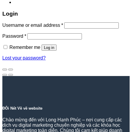
Login
Required
Username or email address
*
Required
Password
*
Remember me
Log in
Lost your password?
ĐÔi Nét Về về website
Chào mừng đến với Long Hạnh Phúc – nơi cung cấp các
dịch vụ digital marketing chuyên nghiệp và các khóa học
digital marketing toàn diện. Chúng tôi cam kết giúp doanh