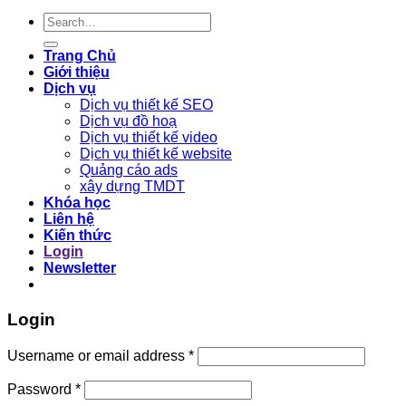
Search
for:
Trang Chủ
Giới thiệu
Dịch vụ
Dịch vụ thiết kế SEO
Dịch vụ đồ hoạ
Dịch vụ thiết kế video
Dịch vụ thiết kế website
Quảng cáo ads
xây dựng TMDT
Khóa học
Liên hệ
Kiến thức
Login
Newsletter
Login
Required
Username or email address
*
Required
Password
*