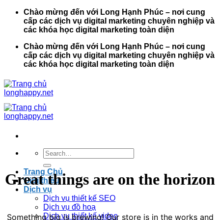
Bỏ
Chào mừng đến với Long Hạnh Phúc – nơi cung
qua
cấp các dịch vụ digital marketing chuyên nghiệp và
nội
các khóa học digital marketing toàn diện
dung
Chào mừng đến với Long Hạnh Phúc – nơi cung
cấp các dịch vụ digital marketing chuyên nghiệp và
các khóa học digital marketing toàn diện
Search
for:
Trang Chủ
Great things are on the horizon
Giới thiệu
Dịch vụ
Dịch vụ thiết kế SEO
Dịch vụ đồ hoạ
Dịch vụ thiết kế video
Something big is brewing! Our store is in the works and