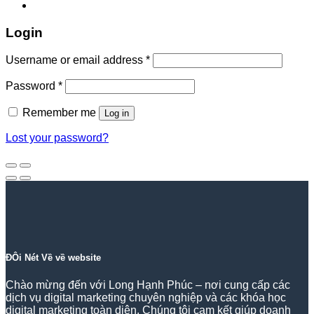
Login
Required
Username or email address
*
Required
Password
*
Remember me
Log in
Lost your password?
ĐÔi Nét Về về website
Chào mừng đến với Long Hạnh Phúc – nơi cung cấp các
dịch vụ digital marketing chuyên nghiệp và các khóa học
digital marketing toàn diện. Chúng tôi cam kết giúp doanh