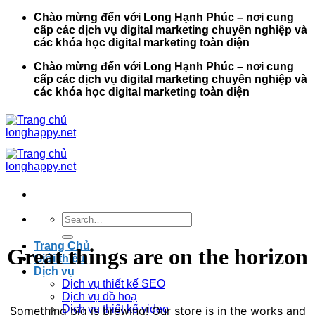
Bỏ
Chào mừng đến với Long Hạnh Phúc – nơi cung
qua
cấp các dịch vụ digital marketing chuyên nghiệp và
nội
các khóa học digital marketing toàn diện
dung
Chào mừng đến với Long Hạnh Phúc – nơi cung
cấp các dịch vụ digital marketing chuyên nghiệp và
các khóa học digital marketing toàn diện
Search
for:
Trang Chủ
Great things are on the horizon
Giới thiệu
Dịch vụ
Dịch vụ thiết kế SEO
Dịch vụ đồ hoạ
Dịch vụ thiết kế video
Something big is brewing! Our store is in the works and