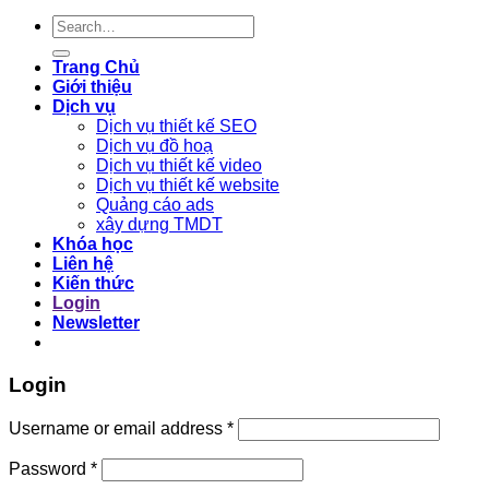
Search
for:
Trang Chủ
Giới thiệu
Dịch vụ
Dịch vụ thiết kế SEO
Dịch vụ đồ hoạ
Dịch vụ thiết kế video
Dịch vụ thiết kế website
Quảng cáo ads
xây dựng TMDT
Khóa học
Liên hệ
Kiến thức
Login
Newsletter
Login
Required
Username or email address
*
Required
Password
*