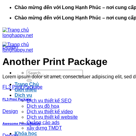
Bỏ
Chào mừng đến với Long Hạnh Phúc – nơi cung cấp cá
qua
Chào mừng đến với Long Hạnh Phúc – nơi cung cấp cá
nội
dung
Design
Another Print Package
Search
Lorem ipsum dolor sit amet, consectetuer adipiscing elit, sed
for:
Trang Chủ
FL3 Print Package
Giới thiệu
Dịch vụ
FL3 Print Package
Dịch vụ thiết kế SEO
Dịch vụ đồ hoạ
Design
Dịch vụ thiết kế video
Dịch vụ thiết kế website
Quảng cáo ads
Awesome Pencil Poster
xây dựng TMDT
Khóa học
Design