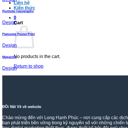
Liên hệ
Kiến thức
Portfolio typography
0
Design
Cart
Flatsome Poster Print
Design
No products in the cart.
Magazine
Return to shop
Design
ĐÔi Nét Về về website
Chào mừng đến với Long Hạnh Phúc – nơi cung cấp các dịch vụ
bạn phát triển bền vững trong kỷ nguyên số với những chiến 
học digital marketing thiết thực, được thiết kế bởi đội ngũ c