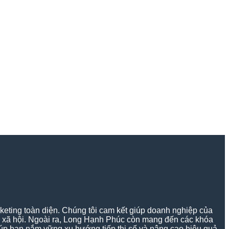
keting toàn diện. Chúng tôi cam kết giúp doanh nghiệp của
g xã hội. Ngoài ra, Long Hạnh Phúc còn mang đến các khóa
 giúp bạn nắm vững xu hướng tiếp thị số và nâng cao hiệu quả