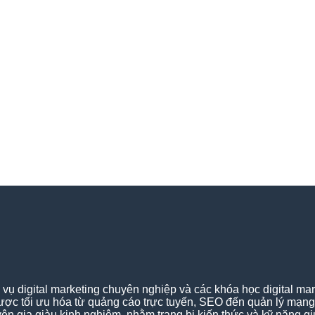
 digital marketing chuyên nghiệp và các khóa học digital mar
lược tối ưu hóa từ quảng cáo trực tuyến, SEO đến quản lý mạn
huyên gia giàu kinh nghiệm, nhằm trang bị kiến thức và kỹ năng