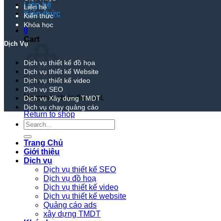
Liên hệ
Liên hệ
Kiến thức
Kiến thức
Khóa học
0
Cart
Dịch Vụ
Dịch vụ thiết kế đồ họa
Dịch vụ thiết kế Website
Dịch vụ thiết kế video
Dịch vụ SEO
No products in the cart.
Dịch vụ Xây dựng TMDT
Dịch vụ chạy quảng cáo
Return to shop
Search
for:
Trang Chủ
Giới thiệu
Dịch vụ
Dịch vụ thiết kế SEO
Dịch vụ đồ hoạ
Dịch vụ thiết kế video
Dịch vụ thiết kế website
Quảng cáo ads
xây dựng TMDT