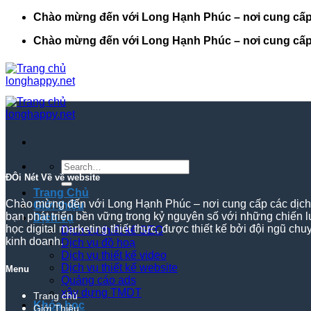
Bỏ
Chào mừng đến với Long Hạnh Phúc – nơi cung cấp cá
qua
Chào mừng đến với Long Hạnh Phúc – nơi cung cấp cá
nội
dung
Search
for:
ĐÔi Nét Về về website
Trang Chủ
Chào mừng đến với Long Hạnh Phúc – nơi cung cấp các dịch vụ
Giới thiệu
bạn phát triển bền vững trong kỷ nguyên số với những chiến 
Dịch vụ
học digital marketing thiết thực, được thiết kế bởi đội ngũ c
Dịch vụ thiết kế SEO
kinh doanh.
Dịch vụ đồ hoạ
Dịch vụ thiết kế video
Dịch vụ thiết kế website
Menu
Quảng cáo ads
xây dựng TMDT
Trang chủ
Khóa học
Giới Thiệu