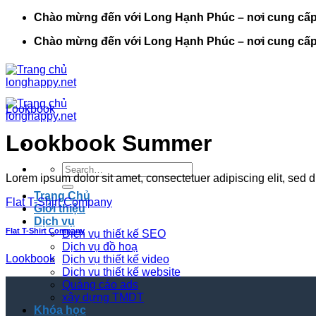
Bỏ
Chào mừng đến với Long Hạnh Phúc – nơi cung cấp cá
qua
Chào mừng đến với Long Hạnh Phúc – nơi cung cấp cá
nội
dung
Lookbook
Lookbook Summer
Search
Lorem ipsum dolor sit amet, consectetuer adipiscing elit, sed
for:
Trang Chủ
Flat T-Shirt Company
Giới thiệu
Dịch vụ
Flat T-Shirt Company
Dịch vụ thiết kế SEO
Dịch vụ đồ hoạ
Lookbook
Dịch vụ thiết kế video
Dịch vụ thiết kế website
Quảng cáo ads
xây dựng TMDT
Khóa học