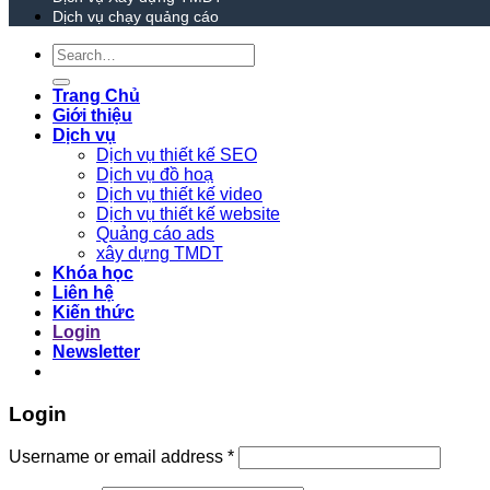
Dịch vụ chạy quảng cáo
Search
for:
Trang Chủ
Giới thiệu
Dịch vụ
Dịch vụ thiết kế SEO
Dịch vụ đồ hoạ
Dịch vụ thiết kế video
Dịch vụ thiết kế website
Quảng cáo ads
xây dựng TMDT
Khóa học
Liên hệ
Kiến thức
Login
Newsletter
Login
Required
Username or email address
*