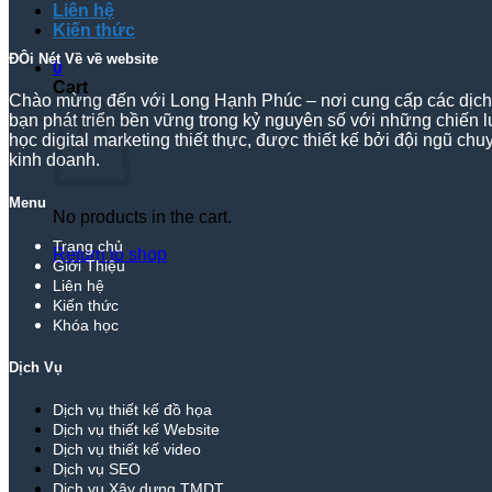
Liên hệ
Kiến thức
ĐÔi Nét Về về website
0
Cart
Chào mừng đến với Long Hạnh Phúc – nơi cung cấp các dịch vụ
bạn phát triển bền vững trong kỷ nguyên số với những chiến 
học digital marketing thiết thực, được thiết kế bởi đội ngũ c
kinh doanh.
Menu
No products in the cart.
Trang chủ
Return to shop
Giới Thiệu
Liên hệ
Kiến thức
Khóa học
Dịch Vụ
Dịch vụ thiết kế đồ họa
Dịch vụ thiết kế Website
Dịch vụ thiết kế video
Dịch vụ SEO
Dịch vụ Xây dựng TMDT