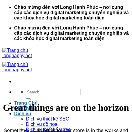
Bỏ
Chào mừng đến với Long Hạnh Phúc – nơi cung
qua
cấp các dịch vụ digital marketing chuyên nghiệp và
nội
các khóa học digital marketing toàn diện
dung
Chào mừng đến với Long Hạnh Phúc – nơi cung
cấp các dịch vụ digital marketing chuyên nghiệp và
các khóa học digital marketing toàn diện
Search
for:
Trang Chủ
Great things are on the horizon
Giới thiệu
Dịch vụ
Dịch vụ thiết kế SEO
Dịch vụ đồ hoạ
Dịch vụ thiết kế video
Something big is brewing! Our store is in the works and