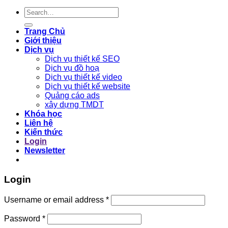
Search
for:
Trang Chủ
Giới thiệu
Dịch vụ
Dịch vụ thiết kế SEO
Dịch vụ đồ hoạ
Dịch vụ thiết kế video
Dịch vụ thiết kế website
Quảng cáo ads
xây dựng TMDT
Khóa học
Liên hệ
Kiến thức
Login
Newsletter
Login
Required
Username or email address
*
Required
Password
*