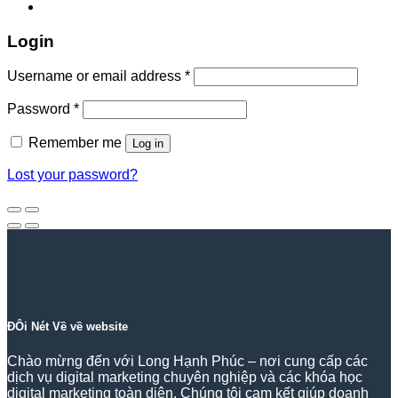
Login
Required
Username or email address
*
Required
Password
*
Remember me
Log in
Lost your password?
ĐÔi Nét Về về website
Chào mừng đến với Long Hạnh Phúc – nơi cung cấp các
dịch vụ digital marketing chuyên nghiệp và các khóa học
digital marketing toàn diện. Chúng tôi cam kết giúp doanh